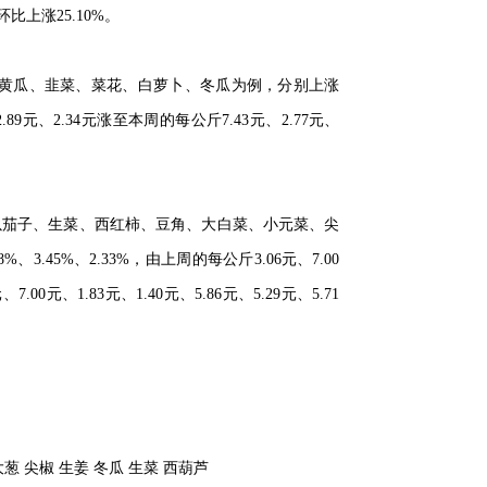
11:05
较去年同期的每公斤3.58元环比上涨25.10%。
上涨。以生姜、西葫芦、黄瓜、韭菜、菜花、白萝卜、
4元、2.00元、3.86元、5.71元、2.89元、2.34元涨至本周的
低，环比价格小幅下降。以茄子、生菜、西红柿、豆角
0%、8.89%、7.50%、6.98%、3.45%、2.33%，由上周