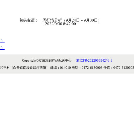
0元、6.43元、5.71元、6.14元、8.29元、2.46元降至本周的每公
价格与上周持平。
 黄瓜 青椒 油菜 芹菜 土豆 白萝卜 菠菜 茄子 豆角 洋白
包头友谊：一周行情分析（9月24日
2022/9/30 8:47:00
24日－9月30日）
月3日－12月9日）