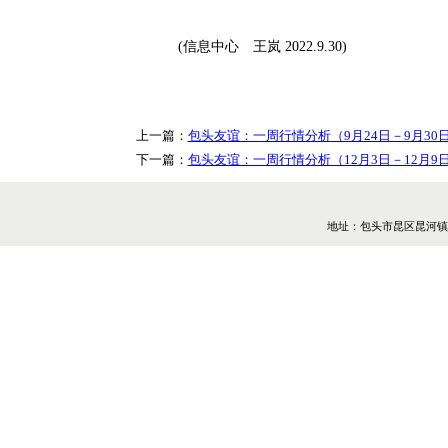
元、4.29元、8.14元、2.11元、1.6
元、8.00元、2.40元。
油菜、蒜苔、土豆、大葱环比
注：22个蔬菜品种是：大白菜 西红柿
(信息中心 王岚 2022.9.30)
上一篇：
包头友谊：一周行情分析（9月
下一篇：
包头友谊：一周行情分析（12